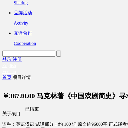
Sharing
品牌活动
Activity
互译合作
Cooperation
登录
注册
English
Version
首页
项目详情
￥38720.00
马克林著《中国戏剧简史》寻
已结束
关于项目
语种：英语
汉语
试译部分：约 100 词
原文约96000字
正式译者将