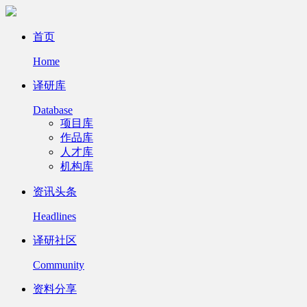
首页
Home
译研库
Database
项目库
作品库
人才库
机构库
资讯头条
Headlines
译研社区
Community
资料分享