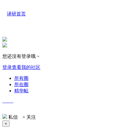
译研首页
您还没有登录哦 ~
登录查看我的社区
所有圈
所在圈
精华帖
Selina
私信
+ 关注
×