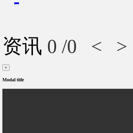
资讯
0
/0
<
>
×
Modal title