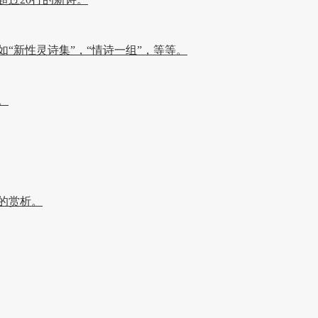
新性灵诗集”，“情诗一组”，等等。
。
的赏析。