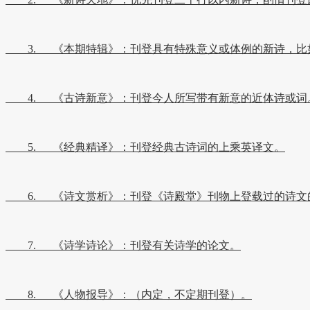
3. 《本期特辑》：刊登具有特殊意义或体例的新诗，比如“
4. 《古诗新意》：刊登今人所写带有新意的近体诗或词
5. 《经典精译》：刊登经典古诗词的上乘英译文。
6. 《诗文赏析》：刊登《诗殿堂》刊物上登载过的诗文
7. 《诗学诗论》：刊登有关诗学的论文。
8. 《人物报导》：（内定，不定期刊登）。