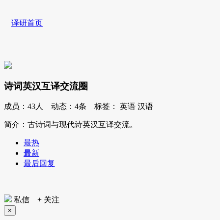
译研首页
诗词英汉互译交流圈
成员：
43人
动态：
4条
标签：
英语
汉语
简介：古诗词与现代诗英汉互译交流。
最热
最新
最后回复
私信
+ 关注
×