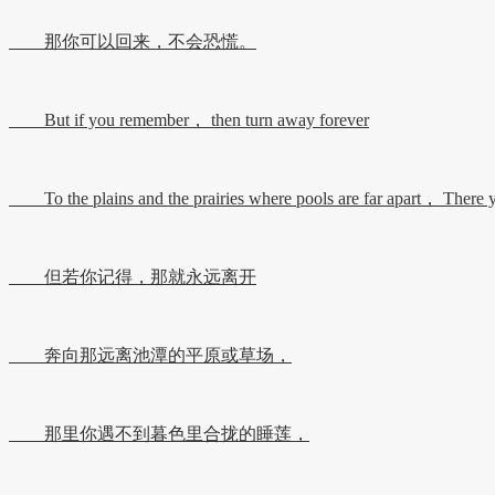
那你可以回来，不会恐慌。
But if you remember， then turn away forever
To the plains and the prairies where pools are far apart， There you
但若你记得，那就永远离开
奔向那远离池潭的平原或草场，
那里你遇不到暮色里合拢的睡莲，