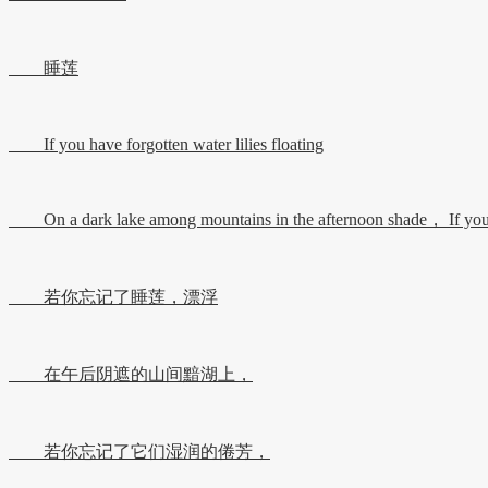
睡莲
If you have forgotten water lilies floating
On a dark lake among mountains in the afternoon shade， If you ha
若你忘记了睡莲，漂浮
在午后阴遮的山间黯湖上，
若你忘记了它们湿润的倦芳，