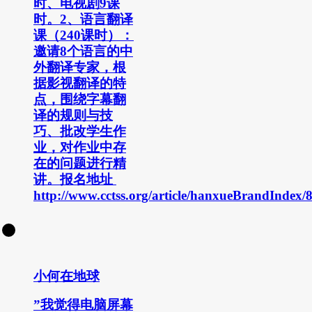
时、电视剧9课
时。2、语言翻译
课（240课时）：
邀请8个语言的中
外翻译专家，根
据影视翻译的特
点，围绕字幕翻
译的规则与技
巧、批改学生作
业，对作业中存
在的问题进行精
讲。报名地址
http://www.cctss.org/article/hanxueBrandIndex/
小何在地球
”我觉得电脑屏幕