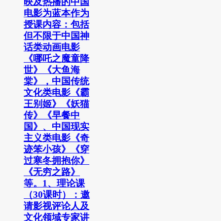
映及热播的中国
电影为蓝本作为
授课内容：包括
但不限于中国神
话类动画电影
《哪吒之魔童降
世》《大鱼海
棠》，中国传统
文化类电影《霸
王别姬》《妖猫
传》《早餐中
国》、中国现实
主义类电影《奇
迹笨小孩》《穿
过寒冬拥抱你》
《无穷之路》
等。1、理论课
（30课时）：邀
请影视评论人及
文化领域专家讲