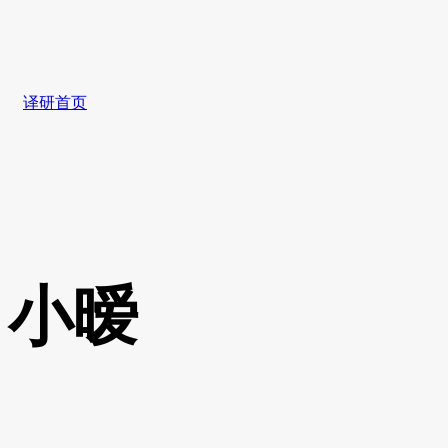
译研首页
小暧