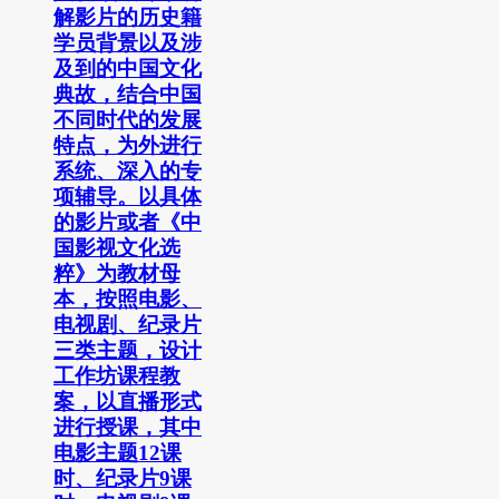
解影片的历史籍
学员背景以及涉
及到的中国文化
典故，结合中国
不同时代的发展
特点，为外进行
系统、深入的专
项辅导。以具体
的影片或者《中
国影视文化选
粹》为教材母
本，按照电影、
电视剧、纪录片
三类主题，设计
工作坊课程教
案，以直播形式
进行授课，其中
电影主题12课
时、纪录片9课