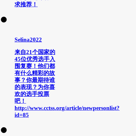
求推荐！
Selina2022
来自21个国家的
45位优秀选手入
围复赛！他们都
有什么精彩的故
事？你最期待谁
的表现？为你喜
欢的选手投票
吧！
http://www.cctss.org/article/newpersonlist?
id=85