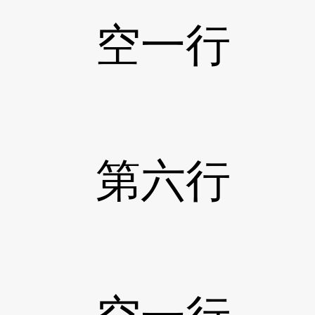
空一行
第六行 投《