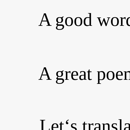
A good wording
A great poem m
Let‘s translate 