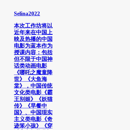
Selina2022
本次工作坊将以
近年来在中国上
映及热播的中国
电影为蓝本作为
授课内容：包括
但不限于中国神
话类动画电影
《哪吒之魔童降
世》《大鱼海
棠》，中国传统
文化类电影《霸
王别姬》《妖猫
传》《早餐中
国》、中国现实
主义类电影《奇
迹笨小孩》《穿