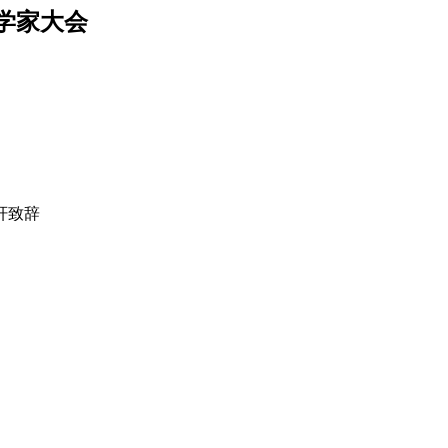
学家大会
轩致辞