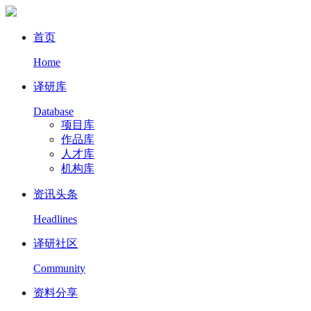
首页
Home
译研库
Database
项目库
作品库
人才库
机构库
资讯头条
Headlines
译研社区
Community
资料分享