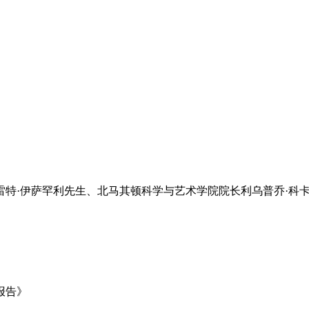
特·伊萨罕利先生、北马其顿科学与艺术学院院长利乌普乔·科卡
报告》