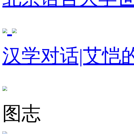
汉学对话|艾恺
图志