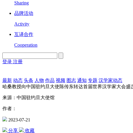
Sharing
品牌活动
Activity
互译合作
Cooperation
登录
注册
English
Version
最新
动态
头条
人物
作品
视频
图志
通知
专题
汉学家动态
哈桑教授向中国驻约旦大使陈传东转达首届世界汉学家大会盛
来源：中国驻约旦大使馆
作者：
2023-07-21
分享
收藏