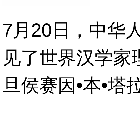
7月20日，中
见了世界汉学家
旦侯赛因•本•塔拉勒