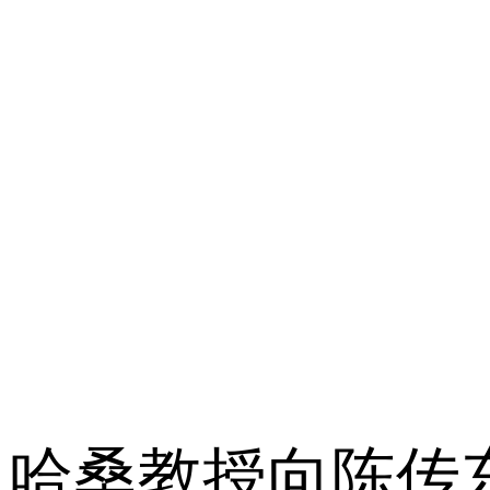
哈桑教授向陈传