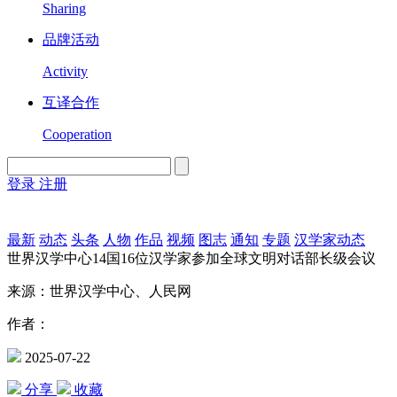
Sharing
品牌活动
Activity
互译合作
Cooperation
登录
注册
English
Version
最新
动态
头条
人物
作品
视频
图志
通知
专题
汉学家动态
世界汉学中心14国16位汉学家参加全球文明对话部长级会议
来源：世界汉学中心、人民网
作者：
2025-07-22
分享
收藏