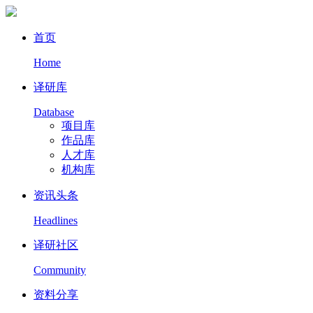
首页
Home
译研库
Database
项目库
作品库
人才库
机构库
资讯头条
Headlines
译研社区
Community
资料分享