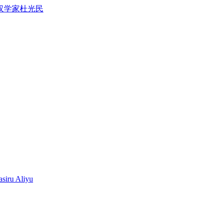
汉学家杜光民
siru Aliyu