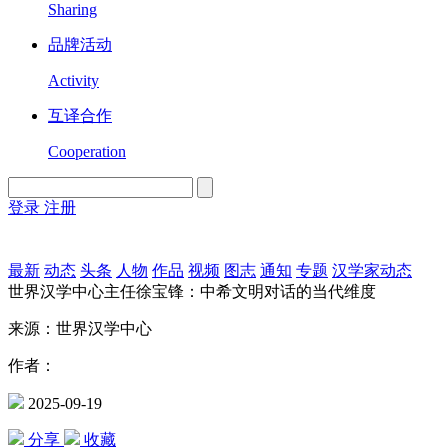
Sharing
品牌活动
Activity
互译合作
Cooperation
登录
注册
English
Version
最新
动态
头条
人物
作品
视频
图志
通知
专题
汉学家动态
世界汉学中心主任徐宝锋：中希文明对话的当代维度
来源：世界汉学中心
作者：
2025-09-19
分享
收藏