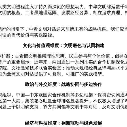
文明进程注入了持久而深刻的思想动力。中华文明绵延数千年
文明的根基。二者虽地理远隔、发展路径各异，却在追求真理、
”的指引下，中希文明对话迎来前所未有的战略机遇。我们应
对话的当代价值与实践路径。
文化与价值观维度：文明底色与认同构建
会和谐；古希腊文明推崇理性思辨、民主参与与个体价值，倡导
尊严的重要启示。近年来，两国通过一系列扎实的合作机制深化
究院、文物激光技术联合实验室；推动大规模经典互译与高水平文
也为全球文明对话提供了可复制、可推广的实践模型。
政治与外交维度：战略协同与多边协作
织、中国—中东欧国家合作机制等多边框架下保持密切沟通与
地区第一大港，集装箱吞吐量全球排名显著提升，不仅极大增强
问题上予以明确支持，双方共同倡导文明平等对话，反对文明优
经济与科技维度：创新驱动与绿色发展