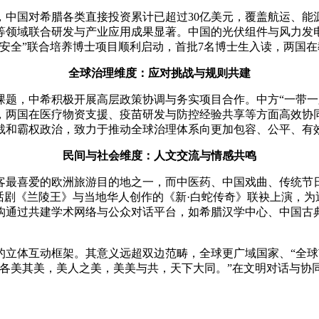
国对希腊各类直接投资累计已超过30亿美元，覆盖航运、能
领域联合研发与产业应用成果显著。中国的光伏组件与风力发电设
安全”联合培养博士项目顺利启动，首批7名博士生入读，两国
全球治理维度：应对挑战与规则共建
中希积极开展高层政策协调与务实项目合作。中方“一带一路”
，两国在医疗物资支援、疫苗研发与防控经验共享等方面高效协
裁和霸权政治，致力于推动全球治理体系向更加包容、公平、有
民间与社会维度：人文交流与情感共鸣
喜爱的欧洲旅游目的地之一，而中医药、中国戏曲、传统节日与美
话剧《兰陵王》与当地华人创作的《新·白蛇传奇》联袂上演，
构通过共建学术网络与公众对话平台，如希腊汉学中心、中国古
体互动框架。其意义远超双边范畴，全球更广域国家、“全球
“各美其美，美人之美，美美与共，天下大同。”在文明对话与协