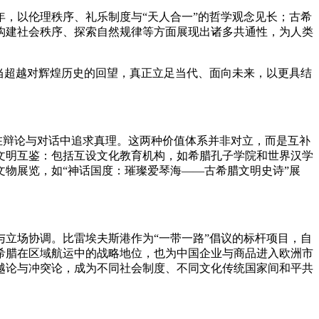
，以伦理秩序、礼乐制度与“天人合一”的哲学观念见长；古希
构建社会秩序、探索自然规律等方面展现出诸多共通性，为人类
当超越对辉煌历史的回望，真正立足当代、面向未来，以更具结
在辩论与对话中追求真理。这两种价值体系并非对立，而是互补
文明互鉴：包括互设文化教育机构，如希腊孔子学院和世界汉学
物展览，如“神话国度：璀璨爱琴海——古希腊文明史诗”展
立场协调。比雷埃夫斯港作为“一带一路”倡议的标杆项目，自
了希腊在区域航运中的战略地位，也为中国企业与商品进入欧洲市
越论与冲突论，成为不同社会制度、不同文化传统国家间和平共