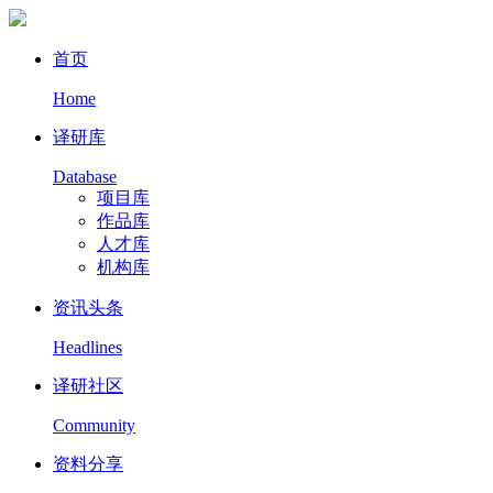
首页
Home
译研库
Database
项目库
作品库
人才库
机构库
资讯头条
Headlines
译研社区
Community
资料分享