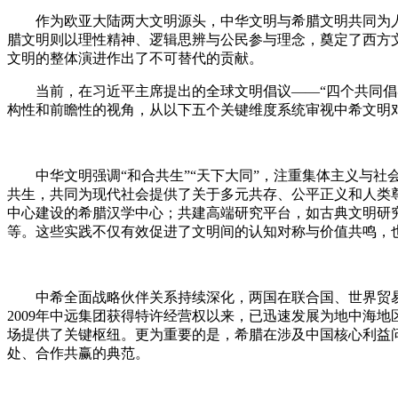
作为欧亚大陆两大文明源头，中华文明与希腊文明共同为人类
腊文明则以理性精神、逻辑思辨与公民参与理念，奠定了西方
文明的整体演进作出了不可替代的贡献。
当前，在习近平主席提出的全球文明倡议——“四个共同倡导
构性和前瞻性的视角，从以下五个关键维度系统审视中希文明
中华文明强调“和合共生”“天下大同”，注重集体主义与社
共生，共同为现代社会提供了关于多元共存、公平正义和人类
中心建设的希腊汉学中心；共建高端研究平台，如古典文明研
等。这些实践不仅有效促进了文明间的认知对称与价值共鸣，
中希全面战略伙伴关系持续深化，两国在联合国、世界贸易组
2009年中远集团获得特许经营权以来，已迅速发展为地中海
场提供了关键枢纽。更为重要的是，希腊在涉及中国核心利益
处、合作共赢的典范。