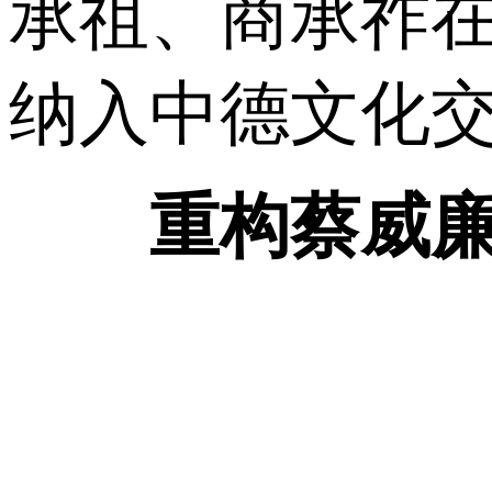
承祖、商承祚在
纳入中德文化
重构蔡威