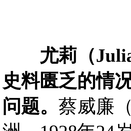
尤莉（Jul
史料匮乏的情
问题。
蔡威廉（