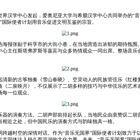
汉学中心发起，爱奥尼亚大学与希腊汉学中心共同举办的“音
”国际使者计划用音乐促进文明互鉴的宗旨。
海报张贴于科孚市的大街小巷，在当地营造出浓郁的期待氛围。
中心主任斯塔弗罗斯等嘉宾与众多热情观众一同出席。整场音乐
清新的古筝独奏《雪山春晓》、空灵动人的民族管弦乐《红楼梦
曲《二泉映月》，不仅展示了二胡多样的技巧与中华弦乐的艺术
场每一位观众。
器的演奏方法。二胡声部前排起长队，当地民众由衷赞叹二胡音
有相近之处，但中国民乐的演奏方式与韵味独具一格。
越时空的深情对话。作为“音乐无国界”国际使者计划致力于
运共同体注入持久而温润的文化力量。未来，“音乐无国界”国际