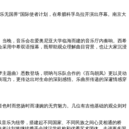
乐无国界”国际使者计划，在希腊科孚岛拉开演出序幕。南京大
当晚，音乐会在爱奥尼亚大学临海而建的音乐厅内奏响。西希
会采用中希双语报幕，既帮助观众理解曲目背景，也让大家沉浸
主题曲》悉数登场，唢呐与乐队合作的《百鸟朝凤》更以灵动
表现力，更传达出对生命的深刻感悟。乐曲所传递的深邃情感穿
色时而悠扬时而凄婉的无穷魅力。几位有吉他基础的观众则对
以音乐为纽带，搭建起不同国家、不同民族之间心灵相通的桥
使者计划将继续携手全球汉学机构和优秀艺术团体，走进更多国