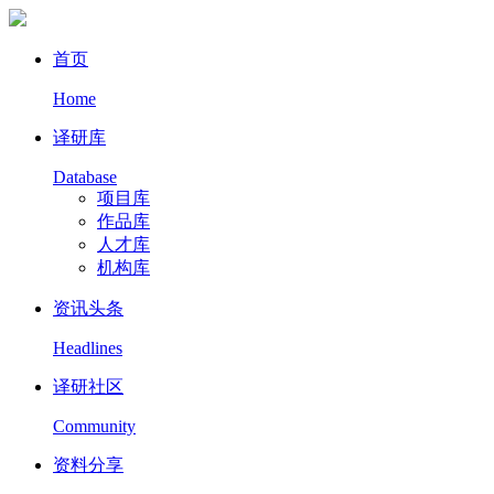
首页
Home
译研库
Database
项目库
作品库
人才库
机构库
资讯头条
Headlines
译研社区
Community
资料分享