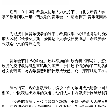
近日，在中国驻希腊大使馆大力支持下，由北京语言大学世界
学民族乐团以一场中西交融的音乐会，生动诠释了“音乐无国界
为迎接中国音乐使者的到来，希腊汉学中心特意将活动预热
腊大区秘书长卡萨罗斯、爱奥尼亚大学校长安博思、希腊汉学
式领略中文的音韵之美。
音乐会节目匠心独运。热烈昂扬的民乐合奏《赛马》、悠远
欢腾的旋律赢得满堂雷鸣般的掌声。乐团还倾情演绎了二胡名
越文化藩篱，与古希腊悲剧精神形成强烈共鸣，深深触动了在
演出结束，观众意犹未尽，纷纷上台向乐团成员请教中国乐
柳琴、中阮表现出浓厚的兴趣，他们认为中西弹拨乐器虽形制
此次希腊首演，不仅是音符的跃动，更是中希两大古老文明跨
梁，在旋律的交织中增进理解、深化友谊，为推动构建人类命