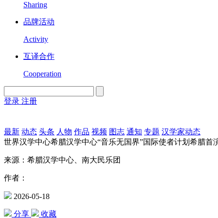
Sharing
品牌活动
Activity
互译合作
Cooperation
登录
注册
English
Version
最新
动态
头条
人物
作品
视频
图志
通知
专题
汉学家动态
世界汉学中心希腊汉学中心“音乐无国界”国际使者计划希腊首
来源：希腊汉学中心、南大民乐团
作者：
2026-05-18
分享
收藏