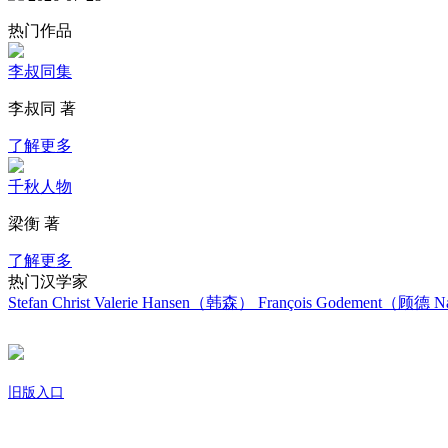
热门作品
李叔同集
李叔同 著
了解更多
千秋人物
梁衡 著
了解更多
热门汉学家
Stefan Christ
Valerie Hansen（韩森）
François Godement（顾德
Na
旧版入口
关于我们