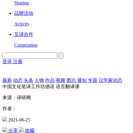
Sharing
品牌活动
Activity
互译合作
Cooperation
登录
注册
English
Version
最新
动态
头条
人物
作品
视频
图志
通知
专题
汉学家动态
中国文化笔译工作坊德语 语言翻译课
来源：译研网
作者：
2021-06-25
分享
收藏